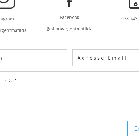
Facebook
078 743 
tagram
@bijouxargentmatilda
rgentmatilda
E